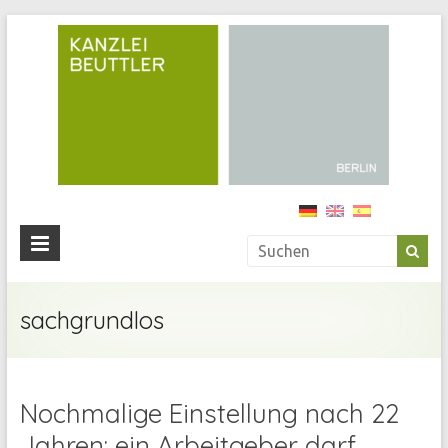
Kan
Beu
Ihre
Anwälti
in
Berlin
sachgrundlos
Nochmalige Einstellung nach 22
Jahren: ein Arbeitgeber darf