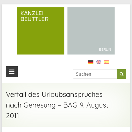
Kan
Beu
Ihre
Anwälti
in
Berlin
Verfall des Urlaubsanspruches
nach Genesung – BAG 9. August
2011