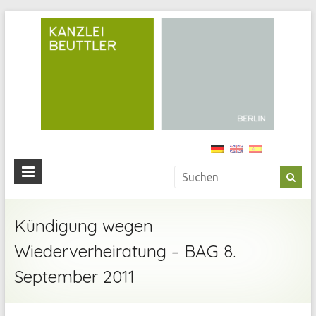
Kan
Beu
Ihre
Anwälti
in
Berlin
Kündigung wegen
Wiederverheiratung – BAG 8.
September 2011