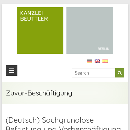
Kan
Beu
Ihre
Anwälti
in
Berlin
Zuvor-Beschäftigung
(Deutsch) Sachgrundlose
Befristung und Vorbeschäftigung