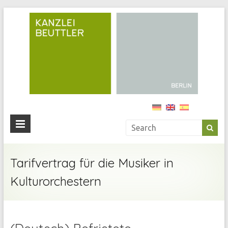
Kan
Beu
Ihre
Anwälti
in
Berlin
Tarifvertrag für die Musiker in
Kulturorchestern