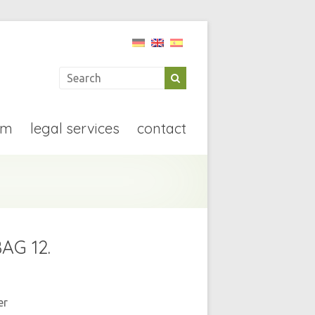
rm
legal services
contact
AG 12.
er