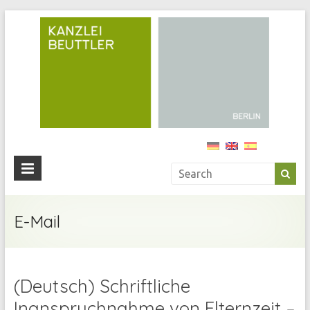
Kan
Beu
Ihre
Anwälti
in
Berlin
E-Mail
(Deutsch) Schriftliche
Inanspruchnahme von Elternzeit –