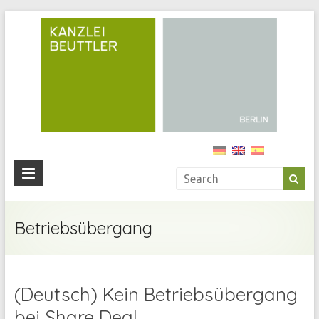
Kan
Beu
Ihre
Anwälti
in
Berlin
Betriebsübergang
(Deutsch) Kein Betriebsübergang
bei Share Deal,