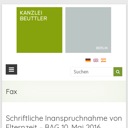
Kan
Beu
Ihre
Anwälti
in
Berlin
Fax
Schriftliche Inanspruchnahme von
Elternzeit – BAG 10. Mai 2016