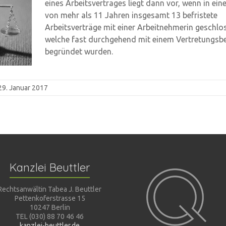
eines Arbeitsvertrages liegt dann vor, wenn in ei
von mehr als 11 Jahren insgesamt 13 befristete
Arbeitsverträge mit einer Arbeitnehmerin geschlo
welche fast durchgehend mit einem Vertretungsb
begründet wurden.
29. Januar 2017
Kanzlei Beuttler
Rechtsanwältin Tabea J. Beuttler
Pettenkoferstrasse 15
10247 Berlin
TEL (030) 88 70 46 46
kanzlei-beuttler.de