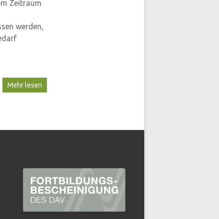
nem Zeitraum
ssen werden,
edarf
Mehr lesen