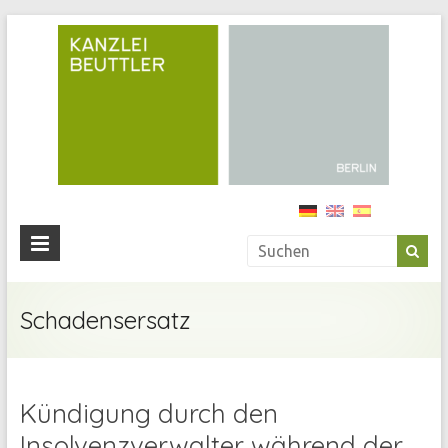
Kan
Beu
Ihre
Anwälti
in
Berlin
Schadensersatz
Kündigung durch den
Insolvenzverwalter während der