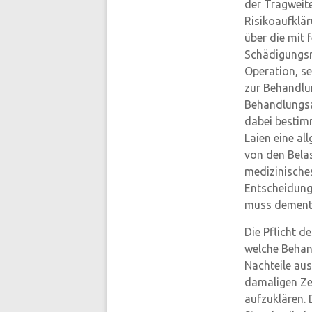
der Tragweite
Risikoaufklär
über die mit
Schädigungsri
Operation, se
zur Behandlu
Behandlungsa
dabei bestim
Laien eine al
von den Belas
medizinische
Entscheidung
muss dements
Die Pflicht d
welche Behan
Nachteile au
damaligen Zei
aufzuklären. 