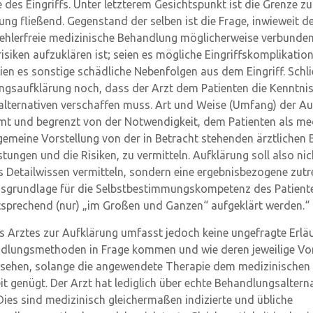
 des Eingriffs. Unter letzterem Gesichtspunkt ist die Grenze zu
ung fließend. Gegenstand der selben ist die Frage, inwieweit de
 fehlerfreie medizinische Behandlung möglicherweise verbunde
siken aufzuklären ist; seien es mögliche Eingriffskomplikation
ien es sonstige schädliche Nebenfolgen aus dem Eingriff. Schli
ngsaufklärung noch, dass der Arzt dem Patienten die Kenntni
lternativen verschaffen muss. Art und Weise (Umfang) der Au
mt und begrenzt von der Notwendigkeit, dem Patienten als me
lgemeine Vorstellung von der in Betracht stehenden ärztlichen
tungen und die Risiken, zu vermitteln. Aufklärung soll also nic
s Detailwissen vermitteln, sondern eine ergebnisbezogene zut
sgrundlage für die Selbstbestimmungskompetenz des Patiente
prechend (nur) „im Großen und Ganzen“ aufgeklärt werden.“
es Arztes zur Aufklärung umfasst jedoch keine ungefragte Erlä
dlungsmethoden in Frage kommen und wie deren jeweilige Vo
ssehen, solange die angewendete Therapie dem medizinischen
t genügt. Der Arzt hat lediglich über echte Behandlungsaltern
Dies sind medizinisch gleichermaßen indizierte und übliche