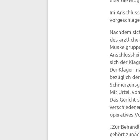
über die Mögl
Im Anschluss 
vorgeschlage
Nachdem sich
des ärztliche
Muskelgruppen
Anschlusshei
sich der Kläg
Der Kläger m
bezüglich der
Schmerzensg
Mit Urteil v
Das Gericht s
verschiedene
operatives Vo
„Zur Behandl
gehört zunäc