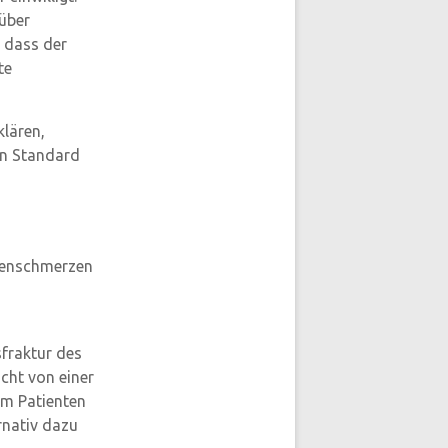
 über
, dass der
te
klären,
en Standard
ckenschmerzen
fraktur des
cht von einer
dem Patienten
rnativ dazu