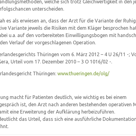
ndlungsmethoden, welche sich trotz Gleichwertigkeit in den j
Erfolgschancen unterscheiden.
ah es als erwiesen an, dass der Arzt für die Variante der Ruhi
tive Variante jeweils die Risiken mit dem Kläger besprochen ha
abei u.a. auf den vorbereiteten Einwilligungsbogen mit handsch
 den Verlauf der vorgeschlagenen Operation.
erlandesgerichts Thüringen vom 6. März 2012 – 4 U 26/11 -; V
era, Urteil vom 17. Dezember 2010 – 3 O 1016/02 -.
rlandesgericht Thüringen:
www.thueringen.de/olg/
ung macht für Patienten deutlich, wie wichtig es bei einem
espräch ist, den Arzt nach anderen bestehenden operativen 
amit eine Erweiterung der Aufklärung herbeizuführen.
deutlicht das Urteil, dass sich eine ausführliche Dokumentatio
hnt.