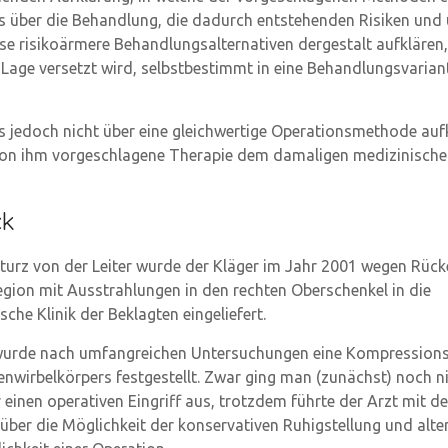
s über die Behandlung, die dadurch entstehenden Risiken und
se risikoärmere Behandlungsalternativen dergestalt aufklären
e Lage versetzt wird, selbstbestimmt in eine Behandlungsvarian
s jedoch nicht über eine gleichwertige Operationsmethode auf
von ihm vorgeschlagene Therapie dem damaligen medizinisch
ck
turz von der Leiter wurde der Kläger im Jahr 2001 wegen Rü
egion mit Ausstrahlungen in den rechten Oberschenkel in die
sche Klinik der Beklagten eingeliefert.
k wurde nach umfangreichen Untersuchungen eine Kompressions
nwirbelkörpers festgestellt. Zwar ging man (zunächst) noch ni
r einen operativen Eingriff aus, trotzdem führte der Arzt mit 
über die Möglichkeit der konservativen Ruhigstellung und alte