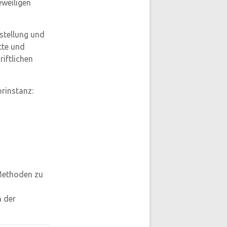
eweiligen
gstellung und
tte und
riftlichen
orinstanz:
Methoden zu
n der