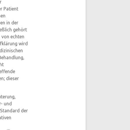
r
r Patient
nen
en in der
eßlich gehört
s von echten
fklärung wird
dizinischen
 Behandlung,
ht
reffende
n; dieser
uterung,
r- und
 Standard der
ativen