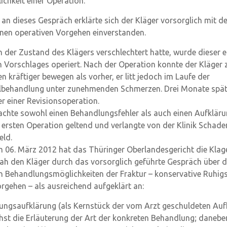
ichkeit einer Operation.
an dieses Gespräch erklärte sich der Kläger vorsorglich mit 
nen operativen Vorgehen einverstanden.
 der Zustand des Klägers verschlechtert hatte, wurde dieser 
n Vorschlages operiert. Nach der Operation konnte der Kläger 
 kräftiger bewegen als vorher, er litt jedoch im Laufe der
lbehandlung unter zunehmenden Schmerzen. Drei Monate spät
er einer Revisionsoperation.
achte sowohl einen Behandlungsfehler als auch einen Aufkläru
 ersten Operation geltend und verlangte von der Klinik Schad
eld.
om 06. März 2012 hat das Thüringer Oberlandesgericht die Klag
ah den Kläger durch das vorsorglich geführte Gespräch über d
n Behandlungsmöglichkeiten der Fraktur – konservative Ruhigs
rgehen – als ausreichend aufgeklärt an:
ungsaufklärung (als Kernstück der vom Arzt geschuldeten Auf
hst die Erläuterung der Art der konkreten Behandlung; danebe