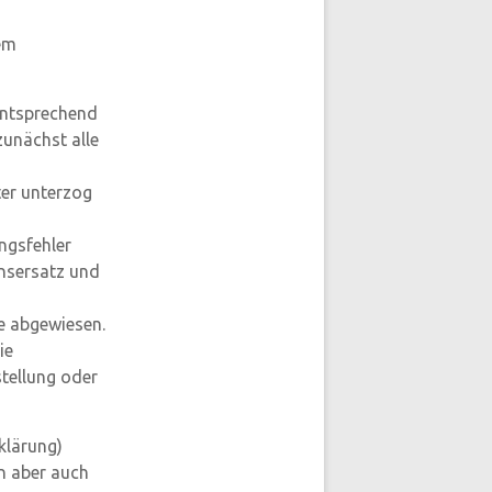
dem
entsprechend
zunächst alle
er unterzog
ngsfehler
ensersatz und
e abgewiesen.
ie
tellung oder
klärung)
n aber auch